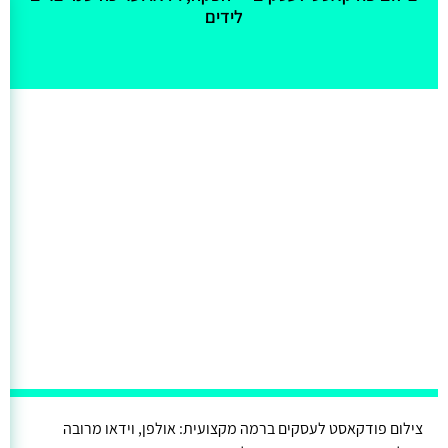
אולי יעניין אותך גם
לידים
צילום פודקאסט לעסקים ברמה מקצועית: אולפן, וידאו מרובה