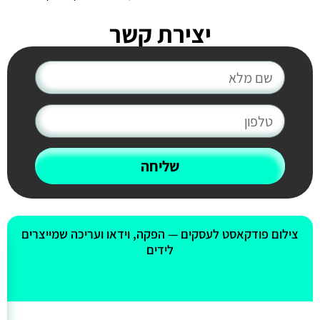
יצירת קשר
שליחה
אולי יעניין אותך גם
צילום פודקאסט לעסקים — הפקה, וידאו ועריכה שמייצרים
לידים