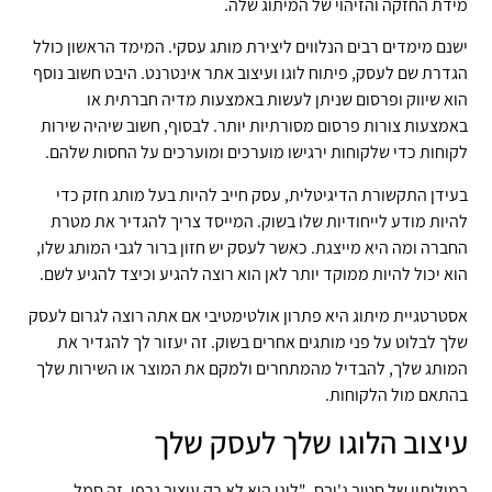
מידת החזקה והזיהוי של המיתוג שלה.
ישנם מימדים רבים הנלווים ליצירת מותג עסקי. המימד הראשון כולל
הגדרת שם לעסק, פיתוח לוגו ועיצוב אתר אינטרנט. היבט חשוב נוסף
הוא שיווק ופרסום שניתן לעשות באמצעות מדיה חברתית או
באמצעות צורות פרסום מסורתיות יותר. לבסוף, חשוב שיהיה שירות
לקוחות כדי שלקוחות ירגישו מוערכים ומוערכים על החסות שלהם.
בעידן התקשורת הדיגיטלית, עסק חייב להיות בעל מותג חזק כדי
להיות מודע לייחודיות שלו בשוק. המייסד צריך להגדיר את מטרת
החברה ומה היא מייצגת. כאשר לעסק יש חזון ברור לגבי המותג שלו,
הוא יכול להיות ממוקד יותר לאן הוא רוצה להגיע וכיצד להגיע לשם.
אסטרטגיית מיתוג היא פתרון אולטימטיבי אם אתה רוצה לגרום לעסק
שלך לבלוט על פני מותגים אחרים בשוק. זה יעזור לך להגדיר את
המותג שלך, להבדיל מהמתחרים ולמקם את המוצר או השירות שלך
בהתאם מול הלקוחות.
עיצוב הלוגו שלך לעסק שלך
במילותיו של סטיב ג'ובס, "לוגו הוא לא רק עיצוב גרפי. זה סמל