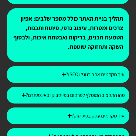
תהליך בניית האתר כולל מספר שלבים: אפיון
צרכים ומטרות, עיצוב גרפי, פיתוח ותכנות,
הטמעת תכנים, בדיקות ואבטחת איכות, ולבסוף
השקה ותחזוקה שוטפת.
איך מקדמים אתר בגוגל (SEO)?
מהו התקציב המומלץ לפרסום בפייסבוק ובאינסטגרם?
איך מקדמים עסק בטיק טוק?