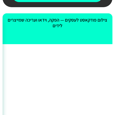
אולי יעניין אותך גם
צילום פודקאסט לעסקים — הפקה, וידאו ועריכה שמייצרים
לידים