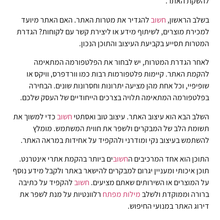
להשקת האתר.
בשלב הראשון,
חשוב
להגדיר את מטרות האתר. האם האתר מיועד
למכירת מוצרים, לשיתוף מידע או ליצירת קשר עם לקוחות? הגדרת
המטרות תסייע בקביעת העיצוב והתוכן הנכון.
לאחר הגדרת המטרות, יש לבחור את הפלטפורמה המתאימה
להקמת האתר. קיימות פלטפורמות רבות כמו וורדפרס, וויקס או
שופיפיי, וכל אחת מהן מציעה יתרונות וחסרונות שונים. הבחירה
בפלטפורמה המתאימה תלויה בצרכים הייחודיים של העסק שלכם.
השלב הבא הוא עיצוב האתר. עיצוב טוב ואסתטי
חשוב
כדי למשוך את
תשומת הלב של המבקרים ולשפר את חווית המשתמש. מומלץ
להשתמש בעיצוב נקי ומודרני ולהקפיד על אחידות במראה האתר.
התוכן הוא אחד המרכיבים ה
חשוב
ים ביותר בהקמת אתרי אינטרנט.
תוכן איכותי ומעניין יגרום למבקרים להישאר באתר ולקבל מידע נוסף
על המוצרים או השירותים שאתם מציעים.
חשוב
להקפיד על כתיבה
ברורה וממוקדת ולשלב
מילות
מפתח
רלוונטיות על מנת לשפר את
דירוג האתר במנועי החיפוש.