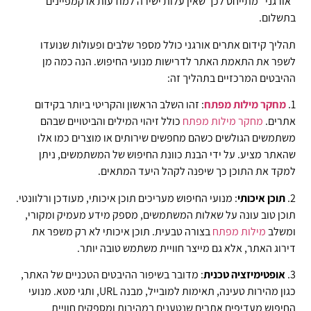
"אורגני" מתייחס לכך שאין עלות ישירה למודעות או קמפיינים
בתשלום.
תהליך קידום אתרים אורגני כולל מספר שלבים ופעולות שנועדו
לשפר את התאמת האתר לדרישות מנועי החיפוש. הנה כמה מן
ההיבטים המרכזיים בתהליך זה:
1.
מחקר
מילות
מפתח
: זהו השלב הראשון והקריטי ביותר בקידום
אתרים.
מחקר
מילות
מפתח
כולל זיהוי המילים והביטויים שבהם
משתמשים הגולשים כשהם מחפשים שירותים או מוצרים כמו אלו
שהאתר מציע. על ידי הבנת כוונת החיפוש של המשתמשים, ניתן
למקד את התוכן כך שיפנה לקהל היעד המתאים.
2.
תוכן איכותי
: מנועי החיפוש מעריכים תוכן איכותי, מעודכן ורלוונטי.
תוכן טוב עונה על שאלות המשתמשים, מספק מידע מעמיק ומקורי,
ומשלב
מילות
מפתח
בצורה טבעית. תוכן איכותי לא רק משפר את
דירוג האתר, אלא גם מייצר חוויית משתמש טובה יותר.
3.
אופטימיזציה טכנית
: מדובר בשיפור ההיבטים הטכניים של האתר,
כגון מהירות טעינה, תאימות למובייל, מבנה URL, ותגי מטא. מנועי
החיפוש מעדיפים אתרים שנטענים במהירות ומספקים חוויית