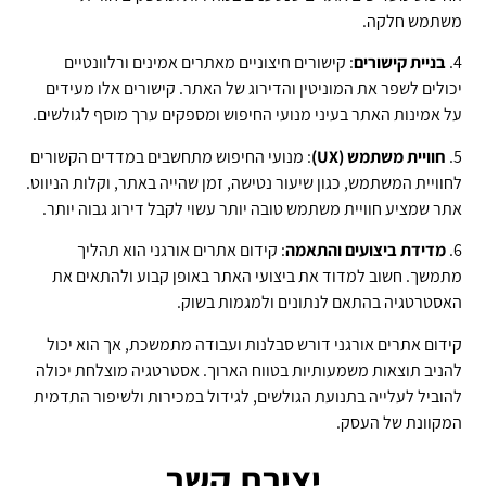
משתמש חלקה.
4.
בניית קישורים
: קישורים חיצוניים מאתרים אמינים ורלוונטיים
יכולים לשפר את המוניטין והדירוג של האתר. קישורים אלו מעידים
על אמינות האתר בעיני מנועי החיפוש ומספקים ערך מוסף לגולשים.
5.
חוויית משתמש (UX)
: מנועי החיפוש מתחשבים במדדים הקשורים
לחוויית המשתמש, כגון שיעור נטישה, זמן שהייה באתר, וקלות הניווט.
אתר שמציע חוויית משתמש טובה יותר עשוי לקבל דירוג גבוה יותר.
6.
מדידת ביצועים והתאמה
: קידום אתרים אורגני הוא תהליך
מתמשך. חשוב למדוד את ביצועי האתר באופן קבוע ולהתאים את
האסטרטגיה בהתאם לנתונים ולמגמות בשוק.
קידום אתרים אורגני דורש סבלנות ועבודה מתמשכת, אך הוא יכול
להניב תוצאות משמעותיות בטווח הארוך. אסטרטגיה מוצלחת יכולה
להוביל לעלייה בתנועת הגולשים, לגידול במכירות ולשיפור התדמית
המקוונת של העסק.
יצירת קשר