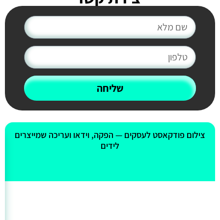
שליחה
אולי יעניין אותך גם
צילום פודקאסט לעסקים — הפקה, וידאו ועריכה שמייצרים
לידים