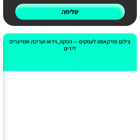
שליחה
אולי יעניין אותך גם
צילום פודקאסט לעסקים — הפקה, וידאו ועריכה שמייצרים
לידים