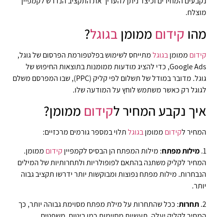
נקבעים המחירים וכיצד ניתן להעריך את התקציב הנדרש לקמפיין
מוצלח.
מהו
קידום
ממומן
בגוגל
?
קידום
ממומן
בגוגל
מתייחס לשימוש בפלטפורמת הפרסום של גוגל,
Google Ads, כדי להציג מודעות ממומנות בתוצאות החיפוש של
גוגל. מדובר במודל של תשלום לפי קליק (PPC), שבו המפרסם משלם
לגוגל רק כאשר משתמש לוחץ על המודעה שלו.
איך נקבע המחיר ל
קידום
ממומן?
המחיר ל
קידום
ממומן
בגוגל
תלוי במספר גורמים מרכזיים:
1.
מילות מפתח
: מילות המפתח הן הבסיס לקמפיין
קידום
ממומן.
המחיר לקליק משתנה בהתאם לפופולריות ולתחרותיות של המילים
הנבחרות. מילות מפתח נפוצות ומבוקשות יותר ידרשו תקציב גבוה
יותר.
2.
תחרות
: ככל שהתחרות על מילת מפתח מסוימת גבוהה יותר, כך
המחיר לקליק יעלה. תעשיות מסוימות כמו ביטוח, משפטים