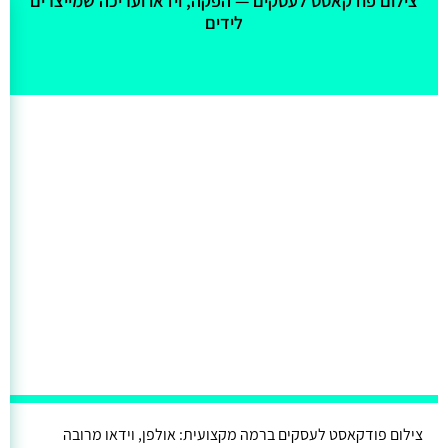
אולי יעניין אותך גם
צילום פודקאסט לעסקים — הפקה, וידאו ועריכה שמייצרים
לידים
צילום פודקאסט לעסקים ברמה מקצועית: אולפן, וידאו מרובה