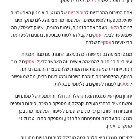
תוך התאמה אישית
מלא
ה לצרכי העסק.
אחת הסיבות המרכזיות ל
פופולריות
של מגנטו היא מגוון האפשרויות
שהיא מספקת למשתמשים. הפלטפורמה מציעה כלים מתקדמים
לניהול
מלא
י, מעקב אחר הזמנות, ניתוח נתונים, ושיווק דיגיטלי, מה
שמאפשר לבעלי
עסקי
ם לקבל החלטות מבוססות נתונים ולשפר את
הביצועים ה
עסקי
ים שלהם.
מגנטו מציעה גם גמישות רבה בעיצוב החנות, עם מגוון תבניות
עיצוביות הניתנות להתאמה אישית. זה מאפשר לבעלי
עסקי
ם ליצור
חנות ייחודית שמשקפת את המותג שלהם בצורה הטובה ביותר.
בנוסף, הפלטפורמה תומכת בשפות ובמטבעות רבים, מה שמאפשר
ל
עסקי
ם לפנות לשווקים בינלאומיים בקלות.
יתרון נוסף של מגנטו הוא הקהילה הגדולה והתומכת של מפתחים
ומשתמשים ברחבי העולם. קהילה זו מספקת תמיכה, פיתוח תוספים
ותבניות חדשות, וכן עדכונים שוטפים לשיפור הפלטפורמה. בכך,
מגנטו מתעדכנת ומתפתחת כל הזמן, ומספקת פתרון טכנולוגי
מתקדם ואמין.
לסיכום, מגנטו היא פלטפורמה מובילה לפיתוח חנויות מקוונות,