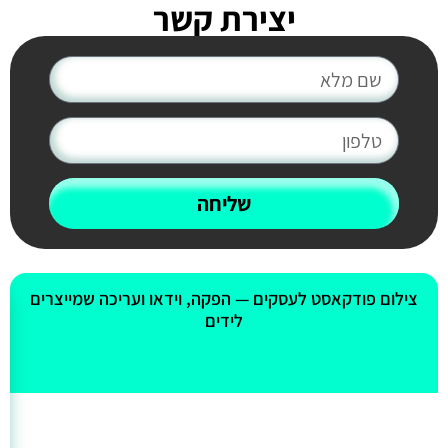
יצירת קשר
שליחה
אולי יעניין אותך גם
צילום פודקאסט לעסקים — הפקה, וידאו ועריכה שמייצרים
לידים