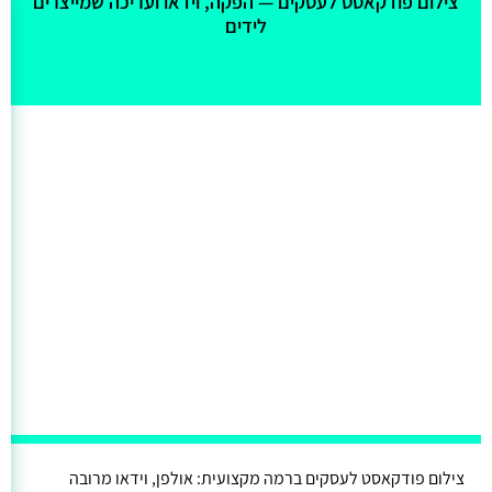
אולי יעניין אותך גם
צילום פודקאסט לעסקים — הפקה, וידאו ועריכה שמייצרים
לידים
צילום פודקאסט לעסקים ברמה מקצועית: אולפן, וידאו מרובה