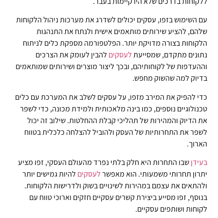
ללקוחות בדרכים שלא היו קיימות בעבר.
עם השימוש בזפו, עסקים יכולים לשדרג את מערכות ניהול הלקוחות
שלהם, להציע שירותים מותאמים אישית ולנתח את התנהגות
הלקוחות בצורה מדויקת יותר. הפלטפורמה מספקת כלים לניתוח
נתונים מתקדם, שמסייעת
לעסקים
להבין לעומק את הצרכים
וההעדפות של לקוחותיהם, ובכך ליצור מוצרים ושירותים שמותאמים
בדיוק למה שהשוק מחפש.
כדי להפיק את המירב מזפו, על עסקים לשלב את המערכת עם כלים
טכנולוגיים נוספים, כמו בינה מלאכותית ולמידת מכונה, כדי לשפר
את הדיוק והמהירות של תהליכי קבלת ההחלטות. שילוב זה יכול
לשפר את התחרותיות של העסק ולהוביל להצלחה כלכלית בטווח
הארוך.
בעידן
שבו התחרות היא חלק בלתי נפרד מהעולם העסקי, זפו מציע
יתרון תחרותי משמעותי. הוא מאפשר
לעסקים
להיות גמישים יותר
ולהתאים את עצמם במהירות לשינויים בשוק ולדרישות הלקוחות.
בנוסף, זפו מסייע ביצירת קשרים עסקיים חזקים וארוכי טווח עם
לקוחות ושותפים עסקיים.