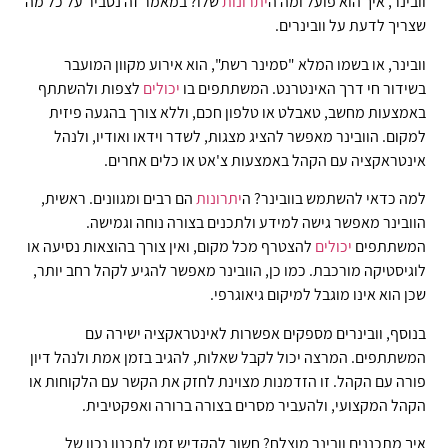
וובינר, איך הוא פועל ומה ה
יתרונות
שלו? במאמר זה נסביר על כל מה
שצריך לדעת על וובינרים.
וובינר, או בשמו המלא "סמינר רשת", הוא אירוע מקוון המועבר
בשידור חי דרך האינטרנט. המשתתפים בו
יכולים
לצפות ולהשתתף
באמצעות מחשב, טאבלט או טלפון חכם, וללא צורך בהגעה פיזית
למקום. הוובינר מאפשר להציג מצגות, לשדר וידאו ואודיו, ולנהל
אינטראקציה עם הקהל באמצעות צ'אט או כלים אחרים.
למה כדאי להשתמש בוובינר? ה
יתרונות
הם רבים ומגוונים. ראשית,
הוובינר מאפשר גישה למידע ולתכנים בצורה נוחה וגמישה.
המשתתפים
יכולים
להצטרף מכל מקום, ואין צורך בהוצאות נסיעה או
לוגיסטיקה מורכבת. כמו כן, הוובינר מאפשר להגיע לקהל רחב יותר,
שכן הוא אינו מוגבל למיקום גיאוגרפי.
בנוסף, וובינרים מספקים אפשרות לאינטראקציה ישירה עם
המשתתפים. המרצה יכול לקבל שאלות, להגיב בזמן אמת ולנהל דיון
פורה עם הקהל. זו הזדמנות מצוינת לחזק את הקשר עם הלקוחות או
הקהל המקצועי, ולהעביר מסרים בצורה ברורה ואפקטיבית.
איך מתכננים וובינר מוצלח? חשוב להקדיש זמן לתכנון נכון של