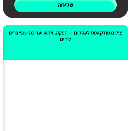
שליחה
אולי יעניין אותך גם
צילום פודקאסט לעסקים — הפקה, וידאו ועריכה שמייצרים
לידים