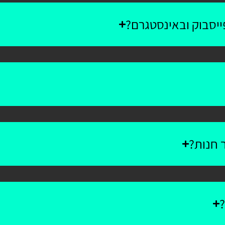
יסבוק ובאינסטגרם?
 חנות?
?