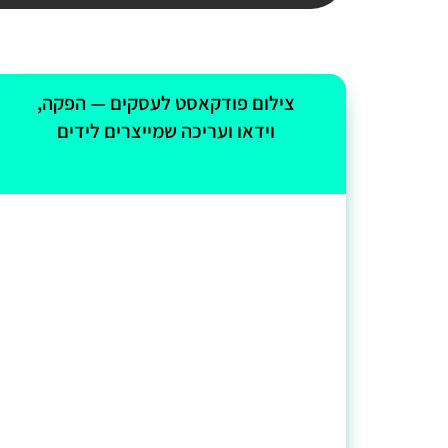
צילום פודקאסט לעסקים — הפקה,
וידאו ועריכה שמייצרים לידים