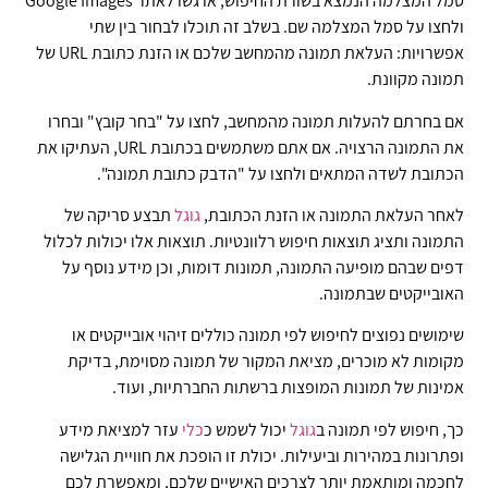
סמל המצלמה הנמצא בשורת החיפוש, או גשו לאתר Google Images
ולחצו על סמל המצלמה שם. בשלב זה תוכלו לבחור בין שתי
אפשרויות: העלאת תמונה מהמחשב שלכם או הזנת כתובת URL של
תמונה מקוונת.
אם בחרתם להעלות תמונה מהמחשב, לחצו על "בחר קובץ" ובחרו
את התמונה הרצויה. אם אתם משתמשים בכתובת URL, העתיקו את
הכתובת לשדה המתאים ולחצו על "הדבק כתובת תמונה".
לאחר העלאת התמונה או הזנת הכתובת,
גוגל
תבצע סריקה של
התמונה ותציג תוצאות חיפוש רלוונטיות. תוצאות אלו יכולות לכלול
דפים שבהם מופיעה התמונה, תמונות דומות, וכן מידע נוסף על
האובייקטים שבתמונה.
שימושים נפוצים לחיפוש לפי תמונה כוללים זיהוי אובייקטים או
מקומות לא מוכרים, מציאת המקור של תמונה מסוימת, בדיקת
אמינות של תמונות המופצות ברשתות החברתיות, ועוד.
כך, חיפוש לפי תמונה ב
גוגל
יכול לשמש כ
כלי
עזר למציאת מידע
ופתרונות במהירות וביעילות. יכולת זו הופכת את חוויית הגלישה
לחכמה ומותאמת יותר לצרכים האישיים שלכם, ומאפשרת לכם