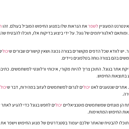
אינטרנט המעוניין
לשפר
את הנראות שלו במנוע החיפוש המוביל בעולם. זהו
ת
מותאם לאלגוריתמים של גוגל. על ידי ביצוע בדיקות אלו, תוכלו להבטיח שהאת
 יש לוודא שכל הדפים מקושרים בצורה נכונה ושאין קישורים שבורים ש
יכול
ים
ים בהם בצורה נוחה בטלפונים ניידים.
קת אתר בגוגל. התוכן צריך להיות מקורי, איכותי ורלוונטי למשתמשים. כתי
ע בתוצאות החיפוש.
. אתרים שנטענים לאט
יכול
ים לגרום למשתמשים לעזוב במהירות, דבר ש
יכול
ל
רה.
ח הן מונחים שמשתמשים פוטנציאליים
יכול
ים לחפש בגוגל כדי להגיע לאתר 
אות החיפוש המתאימות.
 תוכלו להבטיח שהאתר שלכם יעמוד בסטנדרטים של מנוע החיפוש וישפר את 