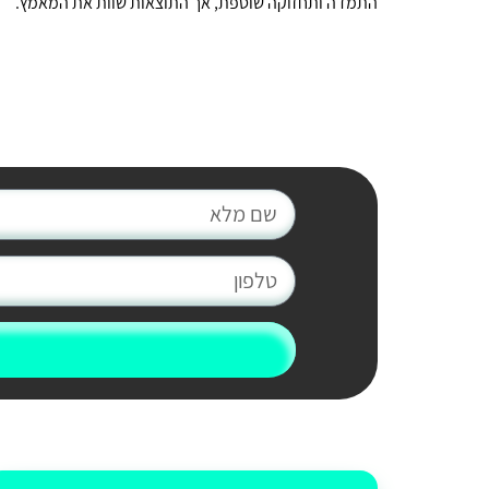
התמדה ותחזוקה שוטפת, אך התוצאות שוות את המאמץ.