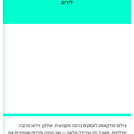
לידים
צילום פודקאסט לעסקים ברמה מקצועית: אולפן, וידאו מרובה
מצלמות, סאונד נקי ועריכה מלאה — ואז הפצה וקידום שהופכים את