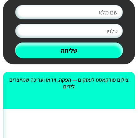
שליחה
אולי יעניין אותך גם
צילום פודקאסט לעסקים — הפקה, וידאו ועריכה שמייצרים
לידים