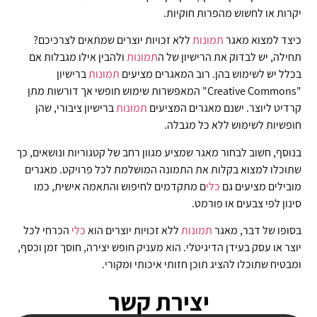
יקרות או לחשוש מהפרות חוקיות.
כיצד למצוא מאגר
תמונות
ללא זכויות יוצרים שמתאים לצרכיכם?
תחילה, יש לבדוק את הרישיון של ה
תמונות
ולהבין אילו מגבלות אם
בכלל יש לשימוש בהן. רוב המאגרים מציעים
תמונות
ברישיון
"Creative Commons" המאפשרות שימוש חופשי אך דורשות מתן
קרדיט ליוצר. ישנם מאגרים המציעים
תמונות
ברישיון ציבורי, שהן
חופשיות לשימוש ללא כל מגבלה.
בנוסף, חשוב לבחור מאגר שמציע מגוון רחב של קטגוריות ונושאים, כך
שתוכלו למצוא בקלות את התמונה המושלמת לכל פרויקט. מאגרים
מובילים מציעים גם
כלי
ם מתקדמים לחיפוש והתאמה אישית, כמו
סינון לפי צבעים או פורמט.
בסופו של דבר, מאגר
תמונות
ללא זכויות יוצרים הוא
כלי
הכרחי לכל
יוצר או עסק בעידן הדיגיטלי. הוא מעניק חופש יצירה, חוסך זמן וכסף,
ומבטיח שתוכלו להציג תוכן חזותי איכותי ומקורי.
יצירת קשר