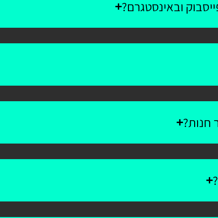
יסבוק ובאינסטגרם?
 חנות?
?