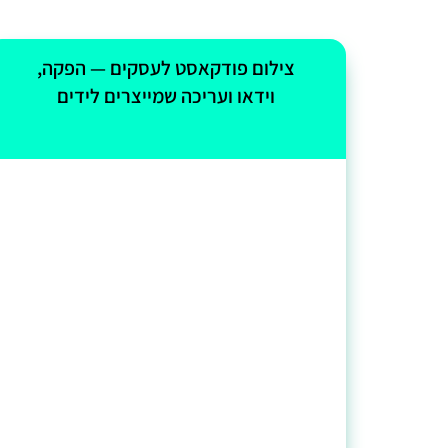
צילום פודקאסט לעסקים — הפקה,
וידאו ועריכה שמייצרים לידים