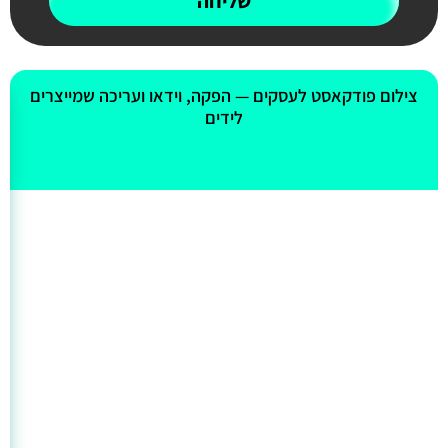
שליחה
אולי יעניין אותך גם
צילום פודקאסט לעסקים — הפקה, וידאו ועריכה שמייצרים
לידים