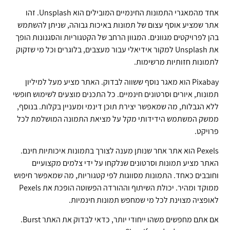
אחד מהמאגרי התמונות החינמיים המובילים הוא Unsplash. זהו
אתר שמציע אוסף עצום של תמונות באיכות גבוהה, שניתן להשתמש
בהן לפרויקטים מגוונים. המגוון הרחב של הקטגוריות והסגנונות הופך
את Unsplash למקור אידיאלי עבור מעצבים, בלוגרים וכל מי שזקוק
לתמונות חזותיות מרשימות.
Pixabay הוא מאגר נוסף ששווה לבדוק. האתר מציע מעל למיליון
תמונות, איורים וסרטונים חינמיים. כל התכנים מוצעים לשימוש חופשי
ללא הגבלות, מה שמאפשר יצירת תוכן דינמי ומעניין בקלות. בנוסף,
ממשק המשתמש הידידותי מקל על מציאת התמונה המושלמת לכל
פרויקט.
Pexels הוא אתר אחר שנותן מענה לצורך בתמונות איכותיות חינם.
האתר מציע תמונות וסרטונים שנלקחו על ידי צלמים מקצועיים
וחובבים כאחד. התמונות מסווגות לפי קטגוריות, מה שמאפשר חיפוש
ממוקד ומהיר. יכולת השיתוף וההורדה הפשוטה הופכת את Pexels
לאופציה מצוינת לכל מי שמחפש תמונות חינמיות.
אם אתם מחפשים משהו ייחודי יותר, כדאי לבדוק את האתר Burst.