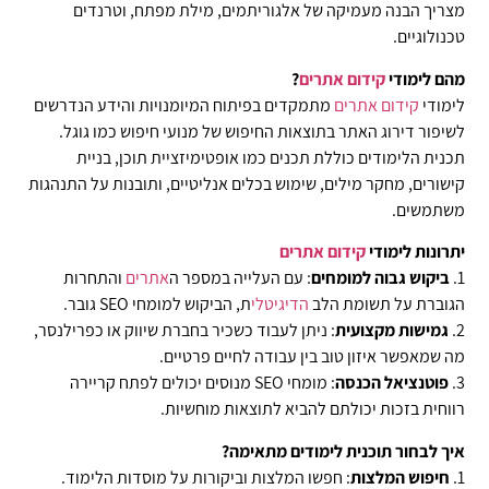
מצריך הבנה מעמיקה של אלגוריתמים, מילת מפתח, וטרנדים
טכנולוגיים.
מהם לימודי
קידום
אתרים
?
לימודי
קידום
אתרים
מתמקדים בפיתוח המיומנויות והידע הנדרשים
לשיפור דירוג האתר בתוצאות החיפוש של מנועי חיפוש כמו גוגל.
תכנית הלימודים כוללת תכנים כמו אופטימיזציית תוכן, בניית
קישורים, מחקר מילים, שימוש בכלים אנליטיים, ותובנות על התנהגות
משתמשים.
יתרונות לימודי
קידום
אתרים
1.
ביקוש גבוה למומחים
: עם העלייה במספר ה
אתרים
והתחרות
הגוברת על תשומת הלב
הדיגיטלי
ת, הביקוש למומחי SEO גובר.
2.
גמישות מקצועית
: ניתן לעבוד כשכיר בחברת שיווק או כפרילנסר,
מה שמאפשר איזון טוב בין עבודה לחיים פרטיים.
3.
פוטנציאל הכנסה
: מומחי SEO מנוסים יכולים לפתח קריירה
רווחית בזכות יכולתם להביא לתוצאות מוחשיות.
איך לבחור תוכנית לימודים מתאימה?
1.
חיפוש המלצות
: חפשו המלצות וביקורות על מוסדות הלימוד.