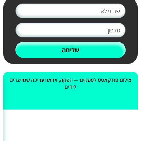
שליחה
אולי יעניין אותך גם
צילום פודקאסט לעסקים — הפקה, וידאו ועריכה שמייצרים
לידים