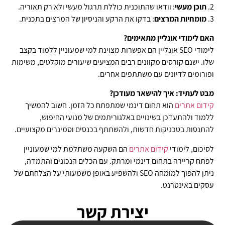
2.
תוכן מעשי
: וודאו שהתוכנית כוללת תרגול מעשי ולא רק תאוריה.
3.
מומחיות המרצים
: בדקו את הרקע והניסיון של המרצים בתכנית.
האם לימודי אונליין מתאימים?
לימודי SEO אונליין הם אפשרות מצוינת למי שמעוניין ללמוד בקצב
שלו. ישנם קורסים מקוונים רבים המציעים שיעורים מוקלטים, משימות
ופורומים לדיונים עם משתתפים אחרים.
מבט לעתיד: איך להישאר מעודכן?
קידום
אתרים
הוא תחום דינמי שמתפתח כל הזמן. חשוב להמשיך
ללמוד ולהתעדכן בשינויים באלגוריתמים של מנועי החיפוש,
להתנסות בטכניקות חדשות, ולהשתתף בכנסים וסמינרים מקצועיים.
לסיכום, לימודי
קידום
אתרים
הם השקעה משתלמת למי שמעוניין
לפתח קריירה בתחום דינמי ומרתק. עם הכלים הנכונים והתמדה,
ניתן להפוך למומחה SEO ולהשפיע באופן משמעותי על הצלחתם של
עסקים באינטרנט.
יצירת קשר