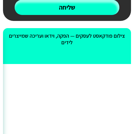
שליחה
אולי יעניין אותך גם
צילום פודקאסט לעסקים — הפקה, וידאו ועריכה שמייצרים
לידים