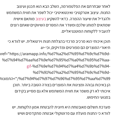
לאחר שבחרתם את הפלטפורמה, השלב הבא הוא תכנון ועיצוב
החנות. עיצוב אטרקטיבי ואינטואיטיבי יכול לשפר את חווית המשתמש
ולהגדיל את שיעור ההמרה. כדאי להשקיע
בעיצוב
מותאם אישית
שמתאים למותג שלכם ומשדר את המסרים השיווקיים שאתם רוצים
להעביר ללקוחות הפוטנציאליים.
תוכן איכותי הוא מרכיב מרכזי בהצלחת חנות וירטואלית. יש לוודא כי
תיאורי המוצרים הם מפורטים ומדויקים, וכי <a
href="https://aramapp.info/%d7%a2%d7%95%d7%9c%d7%9d-
%d7%94%d7%aa%d7%9e%d7%95%d7%a0%d7%95%d7%aa-
gif
-%d7%9e%d7%94%d7%a4%d7%9b%d7%94-
%d7%91%d7%a2%d7%95%d7%9c%d7%9d-
%d7%94%d7%97%d7%96%d7%95%d7%aa%d7%99/">התמונות
הן באיכות גבוהה ומציגות את המוצרים בצורה הטובה ביותר. תוכן
איכותי לא רק משפר את חווית המשתמש אלא גם מסייע בקידום
במנועי החיפוש.
מערכת תשלום מאובטחת היא חיונית להבטחת אמון הלקוחות. יש
לוודא כי החנות פועלת עם פרוטוקולי אבטחה מתקדמים ושיש