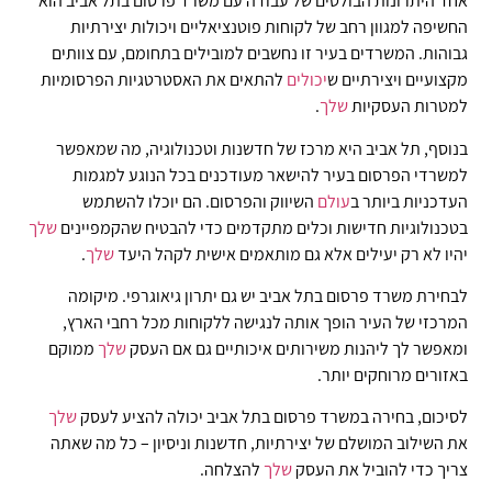
אחד היתרונות הבולטים של עבודה עם משרד פרסום בתל אביב הוא
החשיפה למגוון רחב של לקוחות פוטנציאליים ויכולות יצירתיות
גבוהות. המשרדים בעיר זו נחשבים למובילים בתחומם, עם צוותים
מקצועיים ויצירתיים ש
יכולים
להתאים את האסטרטגיות הפרסומיות
למטרות העסקיות
שלך
.
בנוסף, תל אביב היא מרכז של חדשנות וטכנולוגיה, מה שמאפשר
למשרדי הפרסום בעיר להישאר מעודכנים בכל הנוגע למגמות
העדכניות ביותר ב
עולם
השיווק והפרסום. הם יוכלו להשתמש
בטכנולוגיות חדישות וכלים מתקדמים כדי להבטיח שהקמפיינים
שלך
יהיו לא רק יעילים אלא גם מותאמים אישית לקהל היעד
שלך
.
לבחירת משרד פרסום בתל אביב יש גם יתרון גיאוגרפי. מיקומה
המרכזי של העיר הופך אותה לנגישה ללקוחות מכל רחבי הארץ,
ומאפשר לך ליהנות משירותים איכותיים גם אם העסק
שלך
ממוקם
באזורים מרוחקים יותר.
לסיכום, בחירה במשרד פרסום בתל אביב יכולה להציע לעסק
שלך
את השילוב המושלם של יצירתיות, חדשנות וניסיון – כל מה שאתה
צריך כדי להוביל את העסק
שלך
להצלחה.