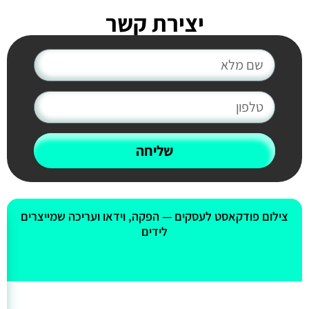
יצירת קשר
שליחה
אולי יעניין אותך גם
צילום פודקאסט לעסקים — הפקה, וידאו ועריכה שמייצרים
לידים