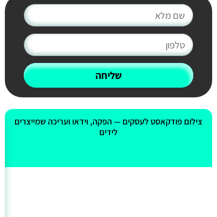
שליחה
אולי יעניין אותך גם
צילום פודקאסט לעסקים — הפקה, וידאו ועריכה שמייצרים
לידים