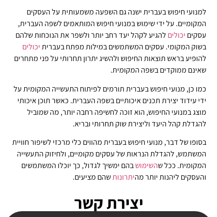
למנועי חיפוש בעברית ישנה גם השפעה משמעותית על העסקים
המקומיים. על ידי שימוש במנועי חיפוש המותאמים לשפה העברית,
עסקים
יכולים
להגיע לקהל יעד רחב יותר ולשפר את הנוכחות שלהם
בשוק המקומי. עסקים המשתמשים במילות מפתח בעברית
יכולים
להופיע בראש תוצאות החיפוש ולהשיג יתרון תחרותי על פני מתחרים
שאינם ממוקדים בשפה המקומית.
כמו כן, מנועי חיפוש בעברית תורמים לפיתוח התעשייה המקומית על
ידי עידוד יצירת תכנים איכותיים בשפה העברית. כאשר תוכן איכותי
מוצג במנועי החיפוש, הוא זוכה לחשיפה רחבה יותר, מה שמוביל
להגדלת קהל היעד וליצירת שוק תחרותי ובריא.
בסופו של דבר, מנועי חיפוש בעברית מהווים כלי מרכזי לשיפור חוויית
המשתמש, להגדלת הנראות של עסקים מקומיים, ולחיזוק התעשייה
המקומית. ככל ש
השימוש
בהם ימשיך לגדול, כך יוכלו המשתמשים
והעסקים ליהנות יותר מה
יתרונות
שהם מציעים.
יצירת קשר