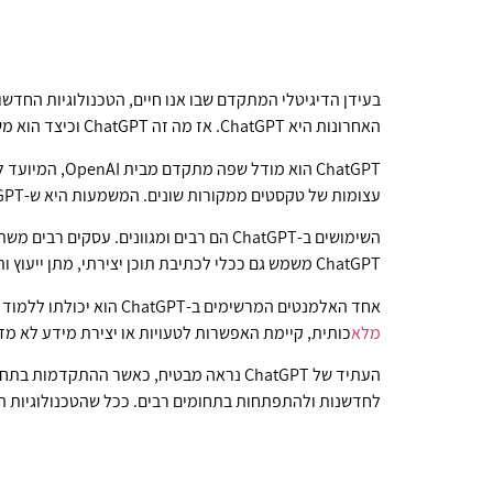
בעידן הדיגיטלי המתקדם שבו אנו חיים, הטכנולוגיות החדש
האחרונות היא ChatGPT. אז מה זה ChatGPT וכיצד הוא משנה את האופן שבו אנו מתקשרים עם טכנולוגיה?
ChatGPT הוא 
עצומות של טקסטים ממקורות שונים. המשמעות היא ש-ChatGPT יכול להבין ולהגיב לשאלות, לנהל שיחות ולספק מידע באופן טבעי וזורם.
השימושים ב-ChatGPT הם רבים ומגוונים. עסקים רבים משתמשים בטכנולוגיה זו לשיפור שירות הלקוחות באמצעות צ'אטבוטים חכמים שיכולים לספק מענה מהיר ו
ChatGPT משמש גם ככלי לכתיבת תוכן יצירתי, מתן ייעוץ ותמיכה בתחום החינוך והלמידה, וכמובן, ככלי לשיפור ולייעול תהליכים פנימיים בארגונים שונים.
אחד האלמנטים המרשימים ב-ChatGPT הוא יכולתו ללמוד ולהתאים את עצמו למגוון רחב של נושאים ושפות. עם זאת, יש לזכור כי המודל אינו חף ממגרעות. כמו בכל מערכת מבוססת בינה
מלא
כותית, קיימת האפשרות לטעויות או יצירת מידע לא מדו
העתיד של ChatGPT נראה מבטיח, כאשר ההתקדמות בתחום הבינה ה
לחדשנות ולהתפתחות בתחומים רבים. ככל שהטכנולוגיות הלל