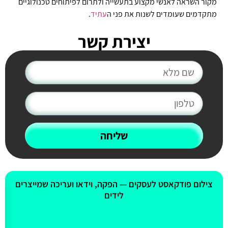
מקור השראה לאנשי מקצוע בתעשייה ולתרום לפיתוחים טכנולוגיים
מתקדמים שעומדים לשנות את פני ה
עתיד
.
יצירת קשר
שליחה
אולי יעניין אותך גם
צילום פודקאסט לעסקים — הפקה, וידאו ועריכה שמייצרים
לידים