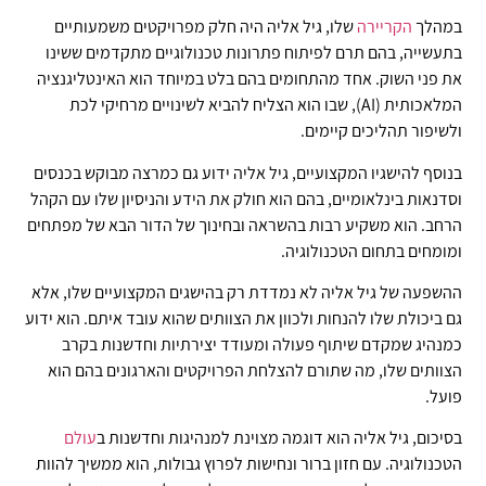
במהלך
הקריירה
שלו, גיל אליה היה חלק מפרויקטים משמעותיים
בתעשייה, בהם תרם לפיתוח פתרונות טכנולוגיים מתקדמים ששינו
את פני השוק. אחד מהתחומים בהם בלט במיוחד הוא האינטליגנציה
המלאכותית (AI), שבו הוא הצליח להביא לשינויים מרחיקי לכת
ולשיפור תהליכים קיימים.
בנוסף להישגיו המקצועיים, גיל אליה ידוע גם כמרצה מבוקש בכנסים
וסדנאות בינלאומיים, בהם הוא חולק את הידע והניסיון שלו עם הקהל
הרחב. הוא משקיע רבות בהשראה ובחינוך של הדור הבא של מפתחים
ומומחים בתחום הטכנולוגיה.
ההשפעה של גיל אליה לא נמדדת רק בהישגים המקצועיים שלו, אלא
גם ביכולת שלו להנחות ולכוון את הצוותים שהוא עובד איתם. הוא ידוע
כמנהיג שמקדם שיתוף פעולה ומעודד יצירתיות וחדשנות בקרב
הצוותים שלו, מה שתורם להצלחת הפרויקטים והארגונים בהם הוא
פועל.
בסיכום, גיל אליה הוא דוגמה מצוינת למנהיגות וחדשנות ב
עולם
הטכנולוגיה. עם חזון ברור ונחישות לפרוץ גבולות, הוא ממשיך להוות