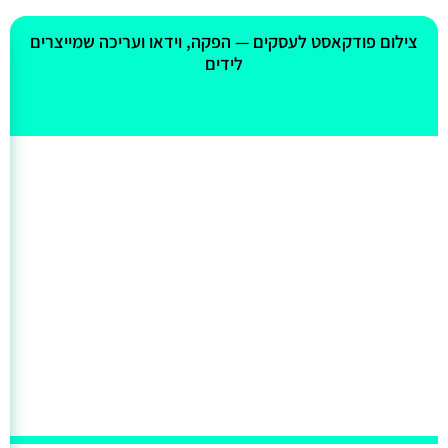
אולי יעניין אותך גם
צילום פודקאסט לעסקים — הפקה, וידאו ועריכה שמייצרים
לידים