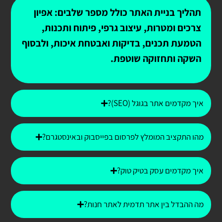
תהליך בניית האתר כולל מספר שלבים: אפיון
צרכים ומטרות, עיצוב גרפי, פיתוח ותכנות,
הטמעת תכנים, בדיקות ואבטחת איכות, ולבסוף
השקה ותחזוקה שוטפת.
איך מקדמים אתר בגוגל (SEO)?
מהו התקציב המומלץ לפרסום בפייסבוק ובאינסטגרם?
איך מקדמים עסק בטיק טוק?
מה ההבדל בין אתר תדמית לאתר חנות?