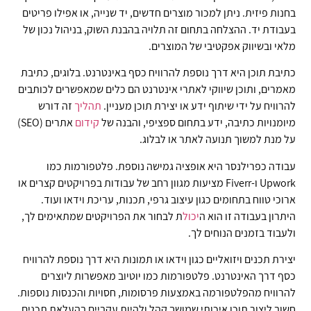
בחנות פיזית. ניתן למכור מוצרים חדשים, יד שנייה, או אפילו פריטים
בעבודת יד. ההצלחה בתחום זה תלויה בהבנת השוק, בניהול נכון של
מלאי ובשיווק אפקטיבי של המוצרים.
כתיבת תוכן היא דרך נוספת להרוויח כסף באינטרנט. בלוגים, כתיבת
מאמרים, ותוכן שיווקי לאתרי אינטרנט הם כלים שמאפשרים לכותבים
להרוויח על ידי שיתוף ידע או יצירת תוכן מעניין.
תהליך
זה דורש
מיומנויות כתיבה, ידע בתחום ספציפי, והבנה של
קידום
אתרים (SEO)
על מנת למשוך תנועה לאתר או לבלוג.
עבודה כפרילנסר היא אופציה גמישה נוספת. פלטפורמות כמו
Upwork ו-Fiverr מציעות מגוון רחב של עבודות בפרויקטים קצרים או
ארוכי טווח בתחומים כגון עיצוב גרפי, תכנות, עריכת וידאו ועוד.
היתרון בעבודה זו הוא ה
יכול
ת לבחור את הפרויקטים שמתאימים לך,
ולעבוד בזמנים הנוחים לך.
יצירת תכנים ויזואליים כגון וידאו או תמונות היא דרך נוספת להרוויח
כסף דרך האינטרנט. פלטפורמות כמו יוטיוב מאפשרות ליוצרים
להרוויח מהפלטפורמה באמצעות פרסומות, חסויות והכנסות נוספות.
חשוב ליצור תוכן איכותי שמושך קהל ולהיות עקביים בהעלאת תכנים