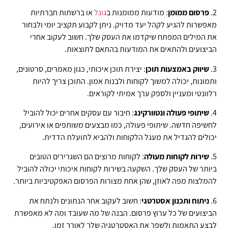
2.
פרסום ממומן
: מודעות ממומנות ב
גוגל
או ברשתות חברתיות
מאפשרות להגיע לקהל יעד מדויק. ניתן לקבוע תקציב יומי ולבחור
את המילים המפתח שיקדמו את העסק שלך. חשוב לעקוב אחרי
הביצועים ולהתאים את המודעות בהתאם לתוצאות.
3.
שיווק באמצעות תוכן
: יצירת תוכן איכותי, כגון מאמרים, סרטונים,
ותמונות, יכולה למשוך לקוחות ולבנות אמון. התוכן צריך להיות
רלוונטי ומעניין ולספק ערך אמיתי לקוראים.
4.
שיתופי פעולה ונטוורקינג
: חיבור עם עסקים אחרים יכול להוביל
לחשיפה חדשה. שיתופי פעולה, כמו מבצעים משותפים או אירועים,
יכולים להגדיל את מעגל הלקוחות ולהביא לתועלת הדדית.
5.
שירות לקוחות מעולה
: לקוחות מרוצים הם השגרירים הטובים
ביותר של העסק שלך. השקעה בשירות לקוחות איכותי יכולה להוביל
להמלצות מפה לאוזן, שהן אחת מצורות הפרסום האפקטיביות ביותר.
6.
ניתוח ותכנון אסטרטגי
: חשוב לעקוב אחר הנתונים ולנתח את
הביצועים של כל ערוץ פרסום. הבנה של מה שעובד ומה לא מאפשרת
לבצע התאמות ולשפר את האסטרטגיה שלך לאורך זמן.