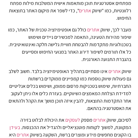
מפתחים אסטרטגיות תוכן מותאמות אישית המשלבות מילות מפתח
רלוונטיות, כמו "שיווק
אתרים
", כדי לשפר את מיקום האתר בתוצאות
החיפוש.
מעבר לכך, שיווק
אתרים
כולל גם אופטימיזציה טכנית של האתר, כמו
שיפור מהירות הטעינה, התאמה למכשירים ניידים ושימוש
בטכנולוגיות מתקדמות להבטחת חוויית גלישה חלקה ואינטואיטיבית.
כל אלו תורמים לשיפור דירוג האתר במנועי החיפוש ומסייעים
בהגברת התנועה האורגנית.
שיווק
אתרים
אינו מסתיים בתהליך האופטימיזציה בלבד. חשוב לשלב
גם פעולות שיווק נוספות כמו קמפיינים ממוקדים ברשתות
החברתיות, שימוש בטכניקות פרסום ממומן, ושימוש בכלים אנליטיים
למדידת הצלחת המאמצים השיווקיים. בעזרת כלים אלו ניתן לעקוב
אחר התקדמות התוצאות, להבין איזה תוכן מושך את הקהל ולהתאים
את האסטרטגיה בהתאם.
לסיכום, שיווק
אתרים
מספק
לעסקים
את היכולת לבלוט בזירה
המקוונת, למשוך לקוחות פוטנציאליים ולהגדיל את ההכנסות.
בעידן
בו הקונים מחפשים מידע ומוצרים ברשת, השקעה בשיווק
אתרים
היא