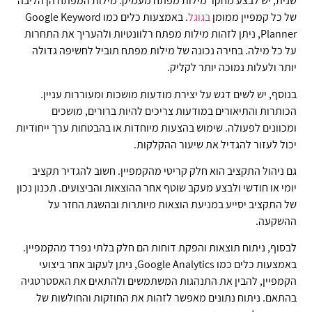
שנית, יש לבצע מחקר מילות מפתח מעמיק. מילות המפתח הן הליבה
של כל קמפיין ממומן
בגוגל
. באמצעות כלים כמו Google Keyword
Planner, ניתן לזהות מילות מפתח רלוונטיות ולהעריך את התחרות
על כל מילה. בחירה נכונה של מילות מפתח תוביל לחשיפה גדולה
יותר ולעלות נמוכה יותר לקליק.
בנוסף, יש לשים דגש על יצירת מודעות מושכות ומעוררות עניין.
הכותרות והתיאורים במודעות צריכים להיות ברורים, מושכים
ומכוונים לפעולה. שימוש בהצעות מיוחדות או בהבטחות ערך ייחודיות
יכול לעזור להגדיל את שיעור ההקלקות.
גם ניהול התקציב הוא חלק קריטי מהקמפיין. חשוב להגדיר תקציב
יומי או חודשי ולבצע מעקב שוטף אחר ההוצאות והביצועים. תכנון נכון
של התקציב יסייע במניעת הוצאות מיותרות ובהשגת החזר על
ההשקעה.
לבסוף, ניתוח תוצאות והפקת דוחות הם חלק בלתי נפרד מהקמפיין.
באמצעות כלים כמו Google Analytics, ניתן לעקוב אחר ביצועי
הקמפיין, להבין את התנהגות המשתמשים ולהתאים את האסטרטגיה
בהתאם. ניתוח נתונים מאפשר לזהות את החוזקות והחולשות של