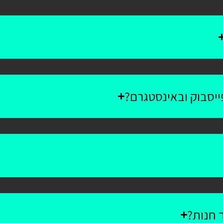
יסבוק ובאינסטגרם?
 חנות?