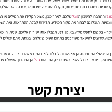
נים בזמן אמת על נושאים שונים שמעניינים אותם. זה יכול להיות חדשות, ב
קריטריונים שהגדרתם מתפרסם, תקבלו התראה ישירות לתיבת הדואר האלקטר
וגל
והתחברו לחשבון ה
גוגל
שלכם. לאחר מכן, פשוט הקלידו את המילים או הבי
ונטיות. תוכלו גם לבחור את מקור המידע, תדירות קבלת ההתראות, ואת השפ
יקר – במקום לחפש מידע באופן ידני, תקבלו אותו ישירות אליכם. שנית, הן מ
מקצוע שרוצים להישאר מעודכנים בתחום העיסוק שלהם. בנוסף, אתם יכולים
הדיגיטלי המתפתח. הן מאפשרות לנו לנהל את המידע שלנו בצורה חכמה וי
נשים סקרנים שרוצים להישאר מעודכנים, התראות
גוגל
הן הפתרון המושלם עבו
יצירת קשר