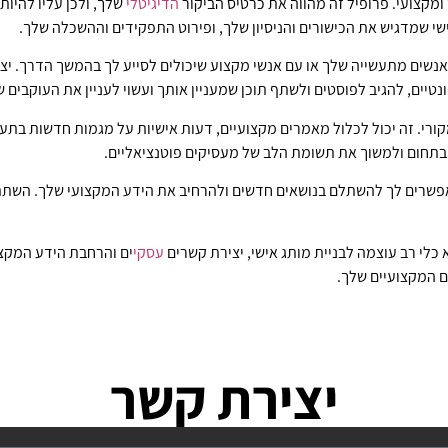
 ומקצועי. פרופיל זה מהווה את כרטיס הביקור
הדיגיטלי
שלך, ולכן עליו להיות
י שמדגיש את הכישורים והניסיון שלך, ופירוט התפקידים וההשכלה שלך.
אנשים מתעשייה שלך או עם אנשי מקצוע שיכולים לסייע לך בהמשך הדרך. יצ
יים, להגיב לפוסטים ולשתף תוכן שמעניין אותך ועשוי לעניין את העוקבים ש
ורי. זה יכול לכלול מאמרים מקצועיים, דעות אישיות על מגמות חדשות בתעש
 בתחום ולמשוך את תשומת הלב של מעסיקים פוטנציאליים.
מאפשרים לך להשתלם בנושאים חדשים ולהרחיב את הידע המקצועי שלך. השת
 כלי רב עוצמה לבניית מותג אישי, יצירת קשרים
עסקי
ים והרחבת הידע המקצו
ם המקצועיים שלך.
יצירת קשר