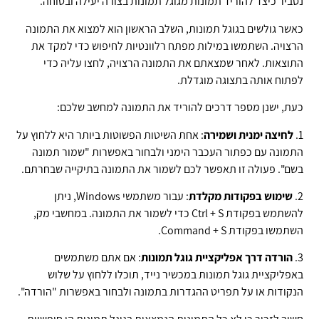
נסביר כיצד להוריד תמונות מגוגל תמונות בצורה יעילה ובטוחה.
כאשר גולשים בגוגל תמונות, השלב הראשון הוא למצוא את התמונה
הרצויה. השתמשו במילות מפתח רלוונטיות לחיפוש כדי למקד את
התוצאות. לאחר שמצאתם את התמונה הרצויה, לחצו עליה כדי
לפתוח אותה בתצוגה מוגדלת.
כעת, ישנן מספר דרכים להוריד את התמונה למחשב שלכם:
1.
לחיצה ימנית ושמירה
: אחת השיטות הפשוטות ביותר היא ללחוץ על
התמונה עם כפתור העכבר הימני ולבחור באפשרות "שמור תמונה
בשם". פעולה זו תאפשר לכם לשמור את התמונה בתיקייה שבחרתם.
2.
שימוש בפקודות מקלדת
: עבור משתמשי Windows, ניתן
להשתמש בפקודת Ctrl + S כדי לשמור את התמונה. במחשבי מק,
השתמשו בפקודת Command + S.
3.
הורדה דרך אפליקציית גוגל תמונות
: אם אתם משתמשים
באפליקציית גוגל תמונות במכשיר נייד, תוכלו ללחוץ על שלוש
הנקודות או על תפריט ההגדרות בתמונה ולבחור באפשרות "הורדה".