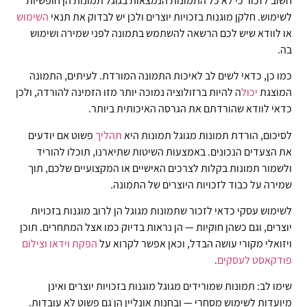
חשוב לזכור כי לא כל התמונות הנמצאות בגוגל תמונות הן חופשיות
לשימוש. חלקן מוגנות בזכויות יוצרים ולכן יש לבדוק את תנאי
השימוש
או לוודא שיש לכם הרשאה להשתמש בתמונה לפני שמירה ושימוש
בה.
כמו כן, כדאי לשים לב לאיכות התמונה המורדת. לעיתים, התמונה
המוצגת
יכול
ה להיות ברזולוציה נמוכה יותר מזו הזמינה להורדה, ולכן
כדאי לוודא שהורדתם את הגרסה האיכותית ביותר.
לסיכום, הורדת תמונות מגוגל תמונות היא
תהליך
פשוט אם יודעים
את הצעדים הנכונים. באמצעות השיטות שתיארנו, תוכלו להוריד
ולשמור תמונות בקלות לצרכים האישיים או המקצועיים שלכם, תוך
שמירה על כבוד לזכויות היוצרים של התמונה.
לשימוש עסקי כדאי לזכור שתמונות מגוגל הן לרוב מוגנות בזכויות
יוצרים, וגם כשהן חוקיות — הן נראות בדיוק כמו אצל המתחרים. תוכן
ויזואלי מקורי עושה הבדל, וכאן אפשר לקרוא על
הפקת וידאו וצילום
פודקאסט לעסקים
.
שימו לב: תמונות שמורידים מגוגל מוגנות בזכויות יוצרים ואינן
מיועדות לשימוש מסחרי — ובחנות אונליין הן גם פשוט לא עובדות.