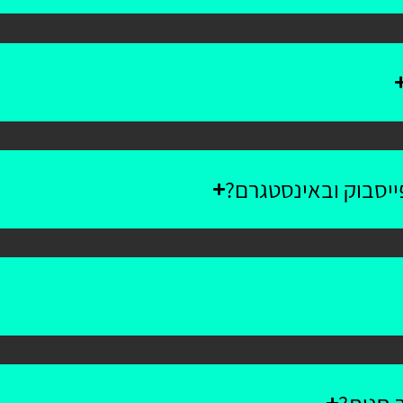
יסבוק ובאינסטגרם?
 חנות?