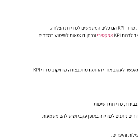
בניית מדדי ביצוע עיקריים (KPI) היא חלק מהותי בתהליך ניהול העסק, ומספקת לנו תמונה ברורה על האופן שבו הארגון מתפקד ומתקדם. מדדי KPI הם כלים המשמשים למדידת הצלחה,
בנות KPI
אפקטיבי
ונבחן דוגמאות לשימוש במדדים
KPI הוא מדד כמותי שמסייע למדוד את הביצועים של פעילות או תהליך מסוים. המדד נבחר לפי מטרות הארגון והאסטרטגיות שלו, והוא מאפשר לעקוב אחרי ההתקדמות בצורה מדויקת. מדדי KPI
דדים ניתנים למדידה באופן עקבי ושיש להם משמעות
ילות והיעדים.