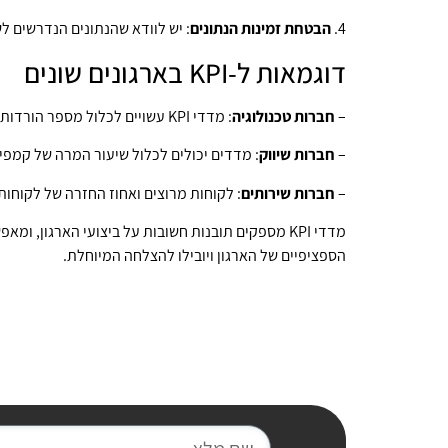
4.
הבטחת זמינות הנתונים
: יש לוודא שהנתונים הנדרשים לשם מדידת ה-KPI זמינים וניתנים להשגה בקלות. אם הנתונים אינם 
דוגמאות ל-KPI בארגונים שונים
–
חברות טכנולוגיה
: מדדי KPI עשויים לכלול מספר הורדות אפליקציה, אחוז שימור משתמשים או זמן תגובה לתקלות.
–
חברות שיווק
: מדדים יכולים לכלול שיעור המרה של קמפ
–
חברות שירותים
: לקוחות מרוצים ואחוז החזרה של לקוחות הם מדדי KPI חשו
מדדי KPI מספקים תובנות חשובות על ביצועי הארגון, ומאפשרים לנו לבצע שיפורים ולהתאים את האסטרטגיות שלנו למציאות המשתנה. בבניית KPI
הספציפיים של הארגון ויובילו להצלחה המיוחלת.