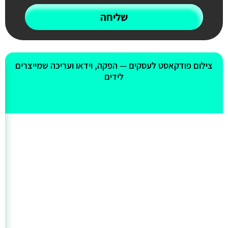
שליחה
אולי יעניין אותך גם
צילום פודקאסט לעסקים — הפקה, וידאו ועריכה שמייצרים
לידים